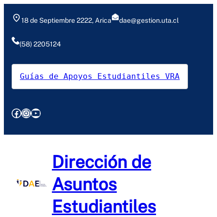
Saltar
al
18 de Septiembre 2222, Arica
dae@gestion.uta.cl
contenido
(58) 2205124
Guías de Apoyos Estudiantiles VRA
Facebook
Instagram
YouTube
Dirección de
Asuntos
Estudiantiles