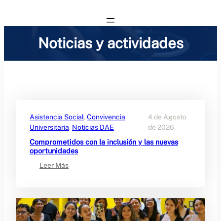
Noticias y actividades
Asistencia Social
, 
Convivencia
4 de Agosto
Universitaria
, 
Noticias DAE
de 2026
Comprometidos con la inclusión y las nuevas
oportunidades
:
Leer Más
C
o
m
p
r