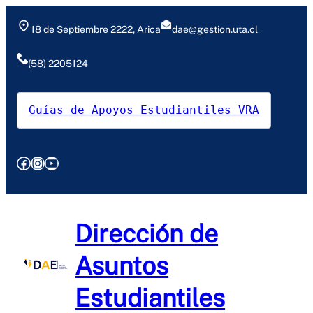
Saltar
al
18 de Septiembre 2222, Arica
dae@gestion.uta.cl
contenido
(58) 2205124
Guías de Apoyos Estudiantiles VRA
Facebook
Instagram
YouTube
Dirección de
Asuntos
Estudiantiles