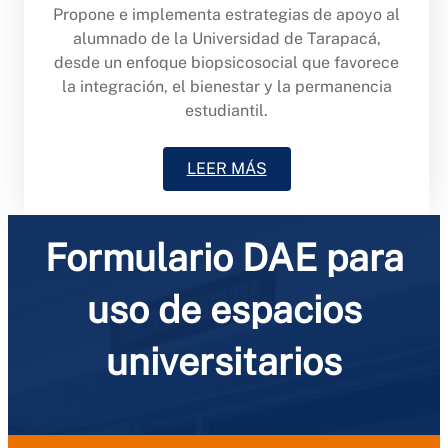
Propone e implementa estrategias de apoyo al
alumnado de la Universidad de Tarapacá,
desde un enfoque biopsicosocial que favorece
la integración, el bienestar y la permanencia
estudiantil.
LEER MÁS
Formulario DAE para
uso de espacios
universitarios