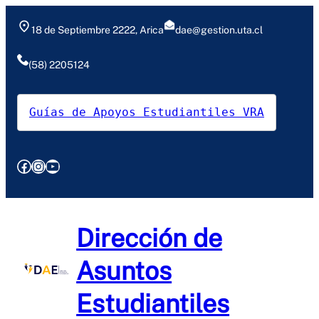
Saltar
al
18 de Septiembre 2222, Arica
dae@gestion.uta.cl
contenido
(58) 2205124
Guías de Apoyos Estudiantiles VRA
Facebook
Instagram
YouTube
Dirección de
Asuntos
Estudiantiles