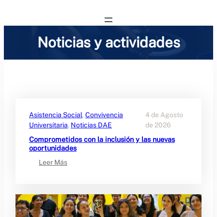
Noticias y actividades
Asistencia Social
, 
Convivencia
4 de Agosto
Universitaria
, 
Noticias DAE
de 2026
Comprometidos con la inclusión y las nuevas
oportunidades
:
Leer Más
C
o
m
p
r