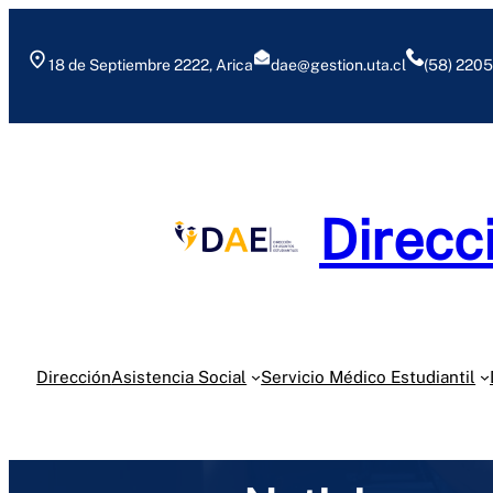
Saltar
al
18 de Septiembre 2222, Arica
dae@gestion.uta.cl
(58) 220
contenido
Direcc
Dirección
Asistencia Social
Servicio Médico Estudiantil