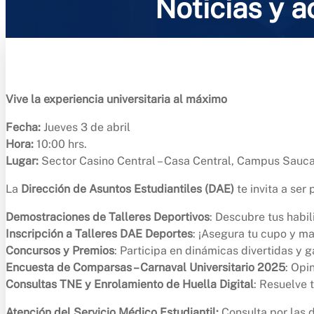
Noticias y a
Vive la experiencia universitaria al máximo
Fecha:
Jueves 3 de abril
Hora:
10:00 hrs.
Lugar:
Sector Casino Central – Casa Central, Campus Sauc
La
Dirección de Asuntos Estudiantiles (DAE)
te invita a ser 
Demostraciones de Talleres Deportivos
: Descubre tus habi
Inscripción a Talleres DAE Deportes
: ¡Asegura tu cupo y ma
Concursos y Premios
: Participa en dinámicas divertidas y g
Encuesta de Comparsas – Carnaval Universitario 2025
: Opi
Consultas TNE y Enrolamiento de Huella Digital
: Resuelve 
Atención del Servicio Médico Estudiantil:
Consulta por las d