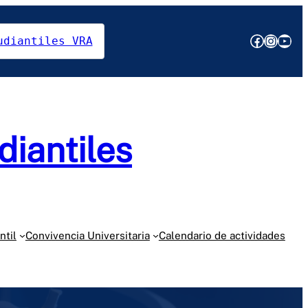
Facebo
Insta
You
udiantiles VRA
diantiles
ntil
Convivencia Universitaria
Calendario de actividades