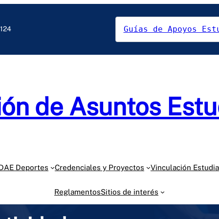
Guías de Apoyos Est
5124
ión de Asuntos Estu
DAE Deportes
Credenciales y Proyectos
Vinculación Estudia
Reglamentos
Sitios de interés